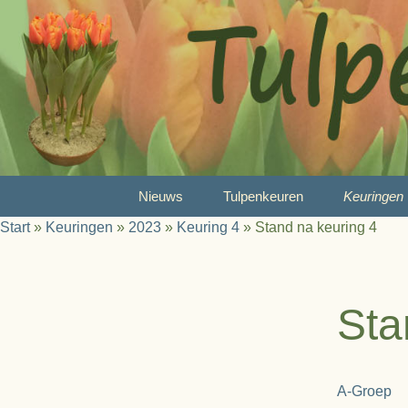
Ga
Nieuws
Tulpenkeuren
Keuringen
naar
Start
»
Keuringen
»
2023
»
Keuring 4
»
Stand na keuring 4
de
Wat is tulpenkeuren?
2026
inhoud
Reglement
2025
Sta
Juryleden
2024
Prijzen
2023
A-Groep
A-Selectie
2022