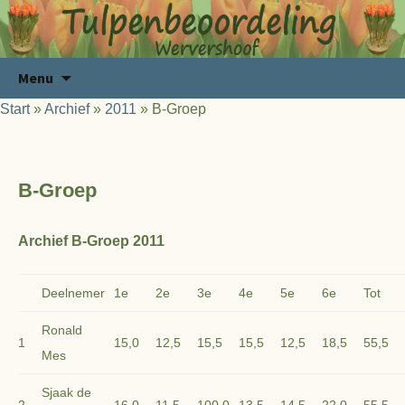
Ga
Zoeken
Menu
naar
naar:
Start
»
Archief
»
2011
»
B-Groep
de
inhoud
B-Groep
Archief B-Groep 2011
Deelnemer
1e
2e
3e
4e
5e
6e
Tot
Ronald
1
15,0
12,5
15,5
15,5
12,5
18,5
55,5
Mes
Sjaak de