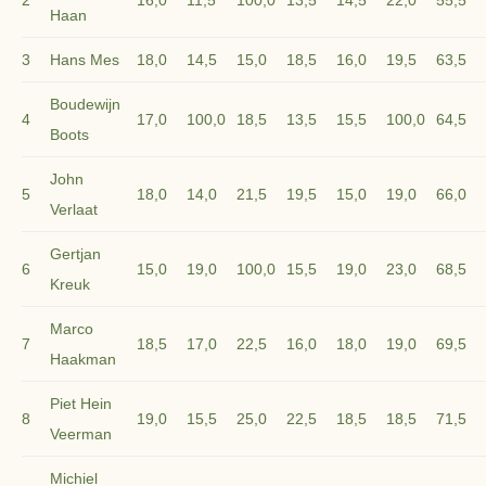
2
16,0
11,5
100,0
13,5
14,5
22,0
55,5
Haan
3
Hans Mes
18,0
14,5
15,0
18,5
16,0
19,5
63,5
Boudewijn
4
17,0
100,0
18,5
13,5
15,5
100,0
64,5
Boots
John
5
18,0
14,0
21,5
19,5
15,0
19,0
66,0
Verlaat
Gertjan
6
15,0
19,0
100,0
15,5
19,0
23,0
68,5
Kreuk
Marco
7
18,5
17,0
22,5
16,0
18,0
19,0
69,5
Haakman
Piet Hein
8
19,0
15,5
25,0
22,5
18,5
18,5
71,5
Veerman
Michiel