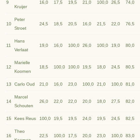
9
16,0
17,5
19,5
21,0
100,0
26,5
74,0
Kruijer
Peter
10
24,5
18,5
20,5
16,0
21,5
22,0
76,5
Stroet
Hans
11
19,0
16,0
100,0
26,0
100,0
19,0
80,0
Verlaat
Marielle
12
18,5
100,0
100,0
19,5
18,0
24,5
80,5
Koomen
13
Carlo Oud
21,0
16,0
23,0
100,0
21,0
100,0
81,0
Marcel
14
26,0
22,0
22,0
20,0
18,0
27,5
82,0
Schouten
15
Kees Reus
100,0
19,5
19,5
24,0
19,5
24,5
82,5
Theo
16
22,5
100,0
17,5
20,0
23,0
100,0
83,0