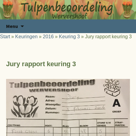
Ga
Zoeken
Menu
naar
naar:
Start
»
Keuringen
»
2016
»
Keuring 3
»
Jury rapport keuring 3
de
inhoud
Jury rapport keuring 3