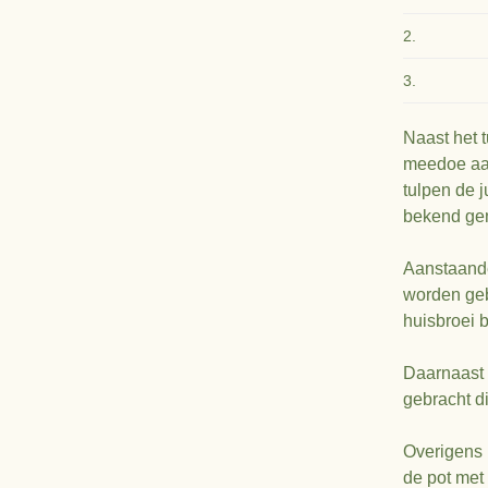
2.
3.
Naast het 
meedoe aan
tulpen de 
bekend ge
Aanstaande
worden geb
huisbroei 
Daarnaast 
gebracht d
Overigens i
de pot met