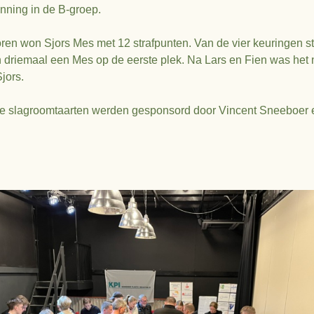
nning in de B-groep.
Eindstand
Keuring 6
Stand na keuring 
Jury rapport keuri
Stand na keuring 
Jury rapport keuri
Foto’s keuring 6
Jury rapport keuri
Foto’s keuring 5
Daguitslag keurin
oren won Sjors Mes met 12 strafpunten. Van de vier keuringen st
Stand na keuring 
Stand na keuring 
Jury rapport keuri
Jury rapport keuri
Foto’s keuring 6
n driemaal een Mes op de eerste plek. Na Lars en Fien was het
jors.
Stand na keuring 
Jury rapport keuri
ke slagroomtaarten werden gesponsord door Vincent Sneeboer 