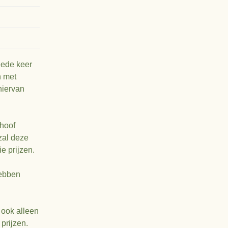
eede keer
n met
hiervan
choof
zal deze
e prijzen.
hebben
 ook alleen
prijzen.