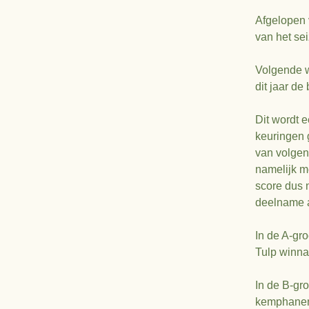
Afgelopen 
Locatie
2020
van het sei
Agenda
2019
Volgende w
dit jaar de
Contact
2018
2017
Dit wordt 
keuringen 
2016
van volgen
namelijk m
2015
score dus 
deelname 
In de A-gr
Tulp winna
In de B-gr
kemphanen 