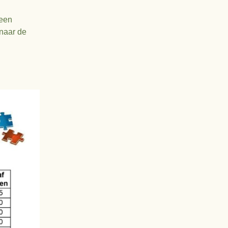
 een
 naar de