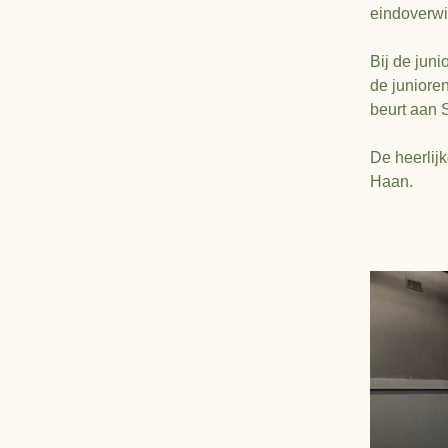
eindoverwi
Bij de juni
de juniore
beurt aan S
De heerlij
Haan.