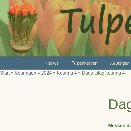
Ga
Nieuws
Tulpenkeuren
Keuringen
naar
Start
»
Keuringen
»
2024
»
Keuring 4
»
Daguitslag keuring 4
de
Wat is tulpenkeuren?
2026
inhoud
Reglement
2025
Dag
Juryleden
2024
Prijzen
2023
Messen do
A-Selectie
2022