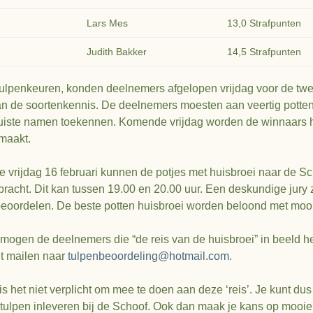
Lars Mes
13,0 Strafpunten
Judith Bakker
14,5 Strafpunten
tulpenkeuren, konden deelnemers afgelopen vrijdag voor de tw
 de soortenkennis. De deelnemers moesten aan veertig potte
juiste namen toekennen. Komende vrijdag worden de winnaars 
maakt.
 vrijdag 16 februari kunnen de potjes met huisbroei naar de S
racht. Dit kan tussen 19.00 en 20.00 uur. Een deskundige jury 
beoordelen. De beste potten huisbroei worden beloond met mooi
mogen de deelnemers die “de reis van de huisbroei” in beeld 
it mailen naar
tulpenbeoordeling@hotmail.com
.
s het niet verplicht om mee te doen aan deze ‘reis’. Je kunt dus
 tulpen inleveren bij de Schoof. Ook dan maak je kans op mooie 