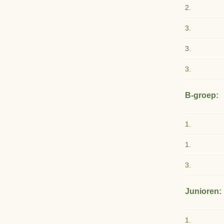
2.
3.
3.
3.
B-groep:
1.
1.
3.
Junioren:
1.