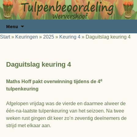
Ga
Zoeken
Menu
naar
naar:
Start
»
Keuringen
»
2025
»
Keuring 4
»
Daguitslag keuring 4
de
inhoud
Daguitslag keuring 4
e
Maths Hoff pakt overwinning tijdens de 4
tulpenkeuring
Afgelopen vrijdag was de vierde en daarmee alweer de
één-na-laatste tulpenkeuring van het seizoen. Na twee
weken rust gingen dit keer zo’n zeventig deelnemers de
strijd met elkaar aan.