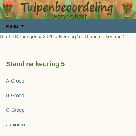
Ga
Zoeken
Menu
naar
naar:
Start
»
Keuringen
»
2020
»
Keuring 5
»
Stand na keuring 5
de
inhoud
Stand na keuring 5
A-Groep
B-Groep
C-Groep
Junioren