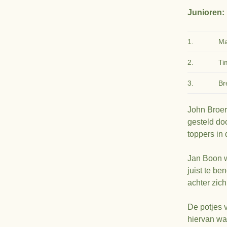
Junioren:
1.
Ma
2.
Ti
3.
Br
John Broer
gesteld do
toppers in
Jan Boon w
juist te b
achter zich
De potjes 
hiervan wa