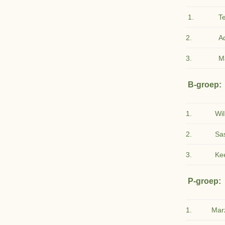
1.
T
2.
A
3.
M
B-groep:
1.
Wi
2.
Sa
3.
Ke
P-groep:
1.
Mar