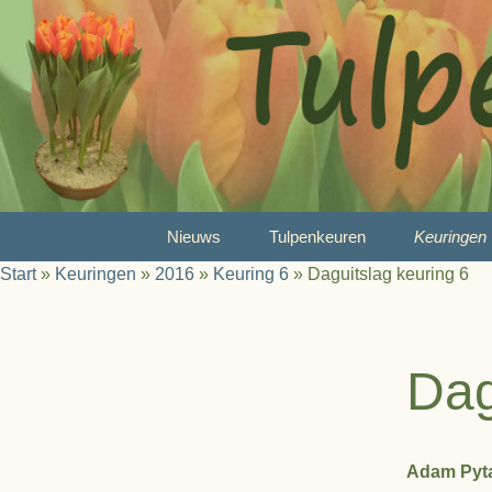
Ga
Nieuws
Tulpenkeuren
Keuringen
naar
Start
»
Keuringen
»
2016
»
Keuring 6
»
Daguitslag keuring 6
de
Wat is tulpenkeuren?
2026
inhoud
Reglement
2025
Dag
Juryleden
2024
Prijzen
2023
Adam Pyta
A-Selectie
2022