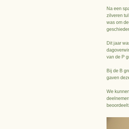
Na een spa
Locatie
2020
zilveren tu
was om de e
Agenda
2019
geschieden
Contact
2018
Dit jaar wa
2017
dagoverwin
van de P g
2016
Bij de B g
2015
gaven deze
We kunnen 
deelnemers
beoordeelt