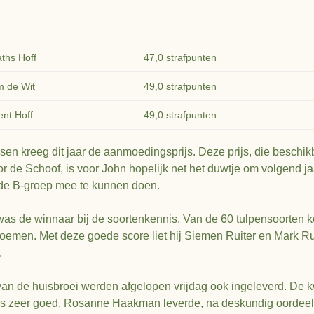
ths Hoff
47,0 strafpunten
m de Wit
49,0 strafpunten
ent Hoff
49,0 strafpunten
sen kreeg dit jaar de aanmoedingsprijs. Deze prijs, die beschik
or de Schoof, is voor John hopelijk net het duwtje om volgend j
 de B-groep mee te kunnen doen.
as de winnaar bij de soortenkennis. Van de 60 tulpensoorten ko
enoemen. Met deze goede score liet hij Siemen Ruiter en Mark Ru
.
van de huisbroei werden afgelopen vrijdag ook ingeleverd. De kw
s zeer goed. Rosanne Haakman leverde, na deskundig oordeel