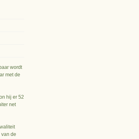
baar wordt
aar met de
n hij er 52
iter net
aliteit
 van de