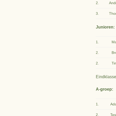
2.
And
3.
Tho
Junioren:
1.
Ma
2.
Br
2.
Ti
Eindklassem
A-groep:
1.
Ad
2.
Tes