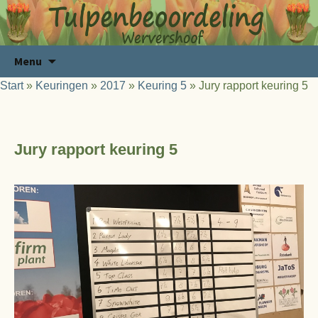
Ga
Zoeken
Menu
naar
naar:
Start
»
Keuringen
»
2017
»
Keuring 5
»
Jury rapport keuring 5
de
inhoud
Jury rapport keuring 5