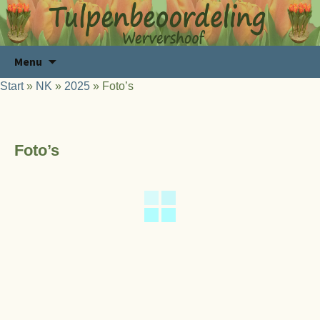
Ga
Zoeken
Menu
naar
naar:
Start
»
NK
»
2025
»
Foto’s
de
inhoud
Foto’s