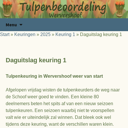
Ga
Zoeken
Menu
naar
naar:
Start
»
Keuringen
»
2025
»
Keuring 1
»
Daguitslag keuring 1
de
inhoud
Daguitslag keuring 1
Tulpenkeuring in Wervershoof weer van start
Afgelopen vrijdag wisten de tulpenkeurders de weg naar
de Schoof weer goed te vinden. Een kleine 80
deelnemers beten het spits af van een nieuw seizoen
tulpenkeuren. Een seizoen waarbij niet te voorspellen
valt wie er uiteindelijk zal winnen. Dat bleek ook wel
tijdens deze keuring, want de verschillen waren klein.