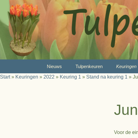
Ga
Nieuws
Tulpenkeuren
Keuringen
naar
Start
»
Keuringen
»
2022
»
Keuring 1
»
Stand na keuring 1
»
Ju
de
Wat is tulpenkeuren?
2026
inhoud
Reglement
2025
Jun
Juryleden
2024
Prijzen
2023
Voor de ei
A-Selectie
2022