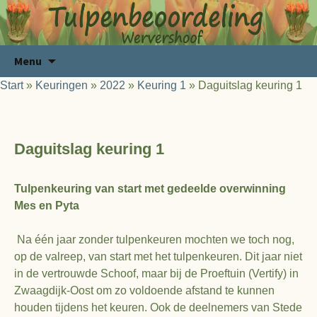
Ga
Zoeken
Menu
naar
naar:
Start
»
Keuringen
»
2022
»
Keuring 1
»
Daguitslag keuring 1
de
inhoud
Daguitslag keuring 1
Tulpenkeuring van start met gedeelde overwinning
Mes en Pyta
Na één jaar zonder tulpenkeuren mochten we toch nog,
op de valreep, van start met het tulpenkeuren. Dit jaar niet
in de vertrouwde Schoof, maar bij de Proeftuin (Vertify) in
Zwaagdijk-Oost om zo voldoende afstand te kunnen
houden tijdens het keuren. Ook de deelnemers van Stede