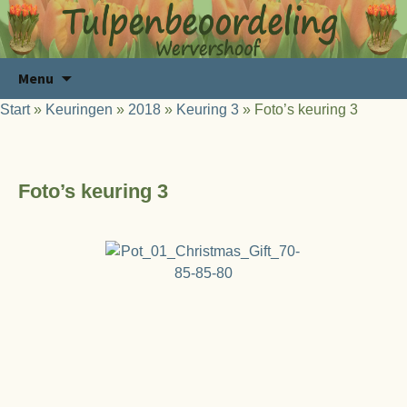
Ga
Zoeken
Menu
naar
naar:
Start
»
Keuringen
»
2018
»
Keuring 3
»
Foto’s keuring 3
de
inhoud
Foto’s keuring 3