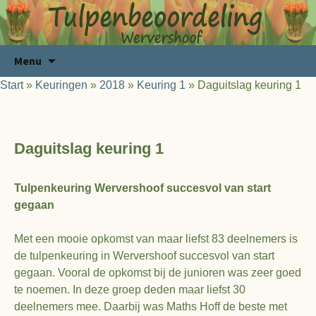
Ga
Zoeken
Menu
naar
naar:
Start
»
Keuringen
»
2018
»
Keuring 1
»
Daguitslag keuring 1
de
inhoud
Daguitslag keuring 1
Tulpenkeuring Wervershoof succesvol van start
gegaan
Met een mooie opkomst van maar liefst 83 deelnemers is
de tulpenkeuring in Wervershoof succesvol van start
gegaan. Vooral de opkomst bij de junioren was zeer goed
te noemen. In deze groep deden maar liefst 30
deelnemers mee. Daarbij was Maths Hoff de beste met