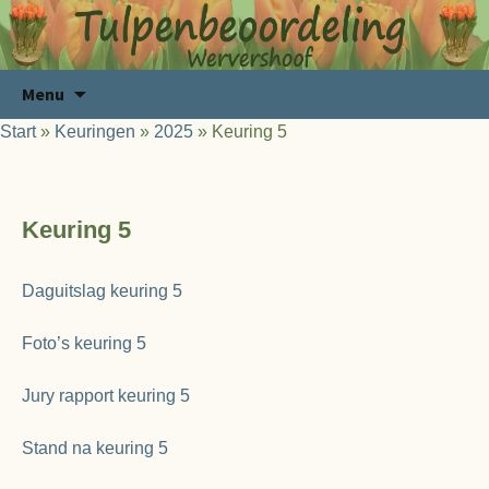
Ga
Zoeken
Menu
naar
naar:
Start
»
Keuringen
»
2025
»
Keuring 5
de
inhoud
Keuring 5
Daguitslag keuring 5
Foto’s keuring 5
Jury rapport keuring 5
Stand na keuring 5