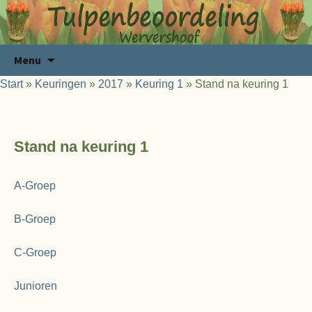
Ga
Zoeken
Menu
naar
naar:
Start
»
Keuringen
»
2017
»
Keuring 1
»
Stand na keuring 1
de
inhoud
Stand na keuring 1
A-Groep
B-Groep
C-Groep
Junioren