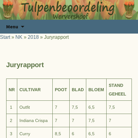
Ga
Zoeken
Menu
naar
naar:
Start
»
NK
»
2018
»
Juryrapport
de
inhoud
Juryrapport
STAND
NR
CULTIVAR
POOT
BLAD
BLOEM
GEHEEL
1
Outfit
7
7,5
6,5
7,5
2
Indiana Crispa
7
7
7,5
7
3
Curry
8,5
6
6,5
6