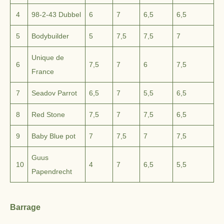
4
98-2-43 Dubbel
6
7
6,5
6,5
5
Bodybuilder
5
7,5
7,5
7
Unique de
6
7,5
7
6
7,5
France
7
Seadov Parrot
6,5
7
5,5
6,5
8
Red Stone
7,5
7
7,5
6,5
9
Baby Blue pot
7
7,5
7
7,5
Guus
10
4
7
6,5
5,5
Papendrecht
Barrage