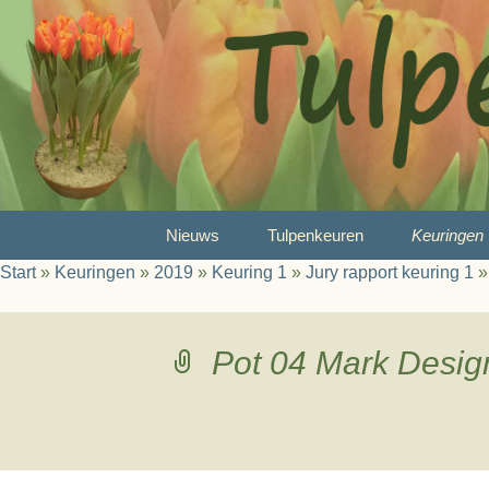
Ga
Nieuws
Tulpenkeuren
Keuringen
naar
Start
»
Keuringen
»
2019
»
Keuring 1
»
Jury rapport keuring 1
de
Wat is tulpenkeuren?
2026
inhoud
Reglement
2025
Pot 04 Mark Desig
Juryleden
2024
Prijzen
2023
A-Selectie
2022