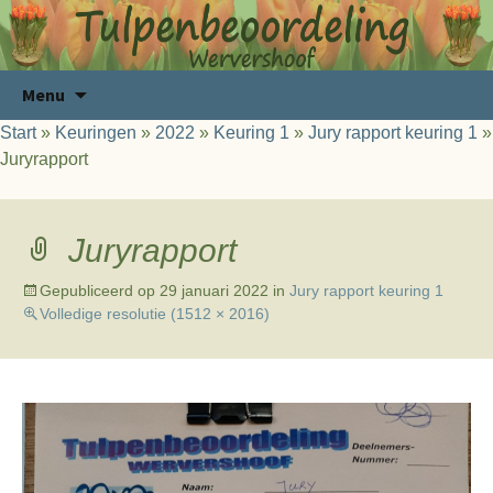
Ga
Zoeken
Menu
naar
naar:
Start
»
Keuringen
»
2022
»
Keuring 1
»
Jury rapport keuring 1
»
de
Juryrapport
inhoud
Juryrapport
Gepubliceerd op
29 januari 2022
in
Jury rapport keuring 1
Volledige resolutie (1512 × 2016)