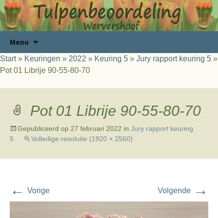
Ga
Zoeken
Menu
naar
naar:
Start
»
Keuringen
»
2022
»
Keuring 5
»
Jury rapport keuring 5
»
de
Pot 01 Librije 90-55-80-70
inhoud
Pot 01 Librije 90-55-80-70
Gepubliceerd op
27 februari 2022
in
Jury rapport keuring
5
Volledige resolutie (1920 × 2560)
←
→
Vorige
Volgende