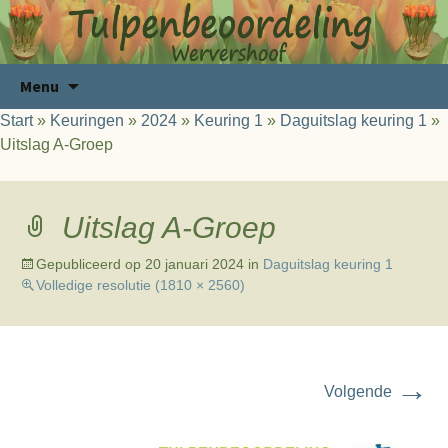
Ga
Zoeken
Menu
naar
naar:
Start
»
Keuringen
»
2024
»
Keuring 1
»
Daguitslag keuring 1
»
de
Uitslag A-Groep
inhoud
Uitslag A-Groep
Gepubliceerd op
20 januari 2024
in
Daguitslag keuring 1
Volledige resolutie (1810 × 2560)
→
Volgende