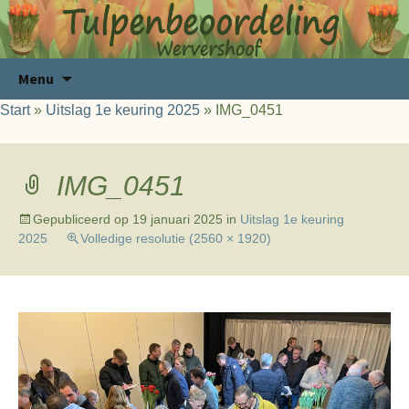
Ga
Zoeken
Menu
naar
naar:
Start
»
Uitslag 1e keuring 2025
»
IMG_0451
de
inhoud
IMG_0451
Gepubliceerd op
19 januari 2025
in
Uitslag 1e keuring
2025
Volledige resolutie (2560 × 1920)