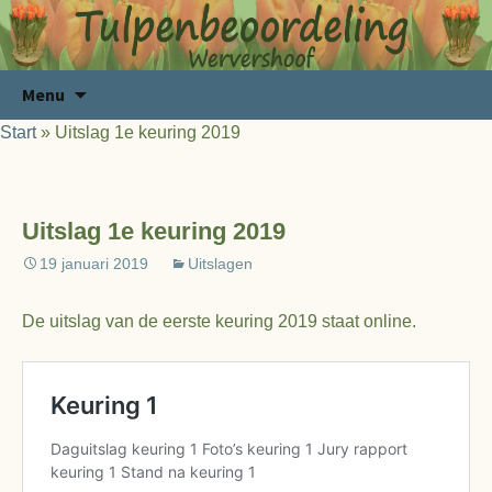
Ga
Zoeken
Menu
naar
naar:
Start
»
Uitslag 1e keuring 2019
de
inhoud
Uitslag 1e keuring 2019
19 januari 2019
Uitslagen
De uitslag van de eerste keuring 2019 staat online.